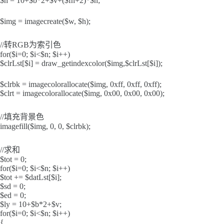
$h = 10+$b*2+$v+($fh+2)*$n;
$img = imagecreate($w, $h);
//转RGB为索引色
for($i=0; $i<$n; $i++)
$clrLst[$i] = draw_getindexcolor($img,$clrLst[$i]);
$clrbk = imagecolorallocate($img, 0xff, 0xff, 0xff);
$clrt = imagecolorallocate($img, 0x00, 0x00, 0x00);
//填充背景色
imagefill($img, 0, 0, $clrbk);
//求和
$tot = 0;
for($i=0; $i<$n; $i++)
$tot += $datLst[$i];
$sd = 0;
$ed = 0;
$ly = 10+$b*2+$v;
for($i=0; $i<$n; $i++)
{