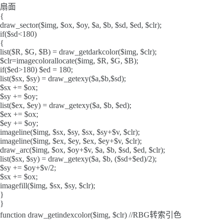
扇面
{
draw_sector($img, $ox, $oy, $a, $b, $sd, $ed, $clr);
if($sd<180)
{
list($R, $G, $B) = draw_getdarkcolor($img, $clr);
$clr=imagecolorallocate($img, $R, $G, $B);
if($ed>180) $ed = 180;
list($sx, $sy) = draw_getexy($a,$b,$sd);
$sx += $ox;
$sy += $oy;
list($ex, $ey) = draw_getexy($a, $b, $ed);
$ex += $ox;
$ey += $oy;
imageline($img, $sx, $sy, $sx, $sy+$v, $clr);
imageline($img, $ex, $ey, $ex, $ey+$v, $clr);
draw_arc($img, $ox, $oy+$v, $a, $b, $sd, $ed, $clr);
list($sx, $sy) = draw_getexy($a, $b, ($sd+$ed)/2);
$sy += $oy+$v/2;
$sx += $ox;
imagefill($img, $sx, $sy, $clr);
}
}
function draw_getindexcolor($img, $clr) //RBG转索引色