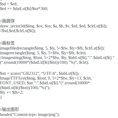
$sd = $ed;
$ed += $datLst[$i]/$tot*360;
//画圆饼
draw_sector3d($img, $ox, $oy, $a, $b, $v, $sd, $ed, $clrLst[$i]);
//$sd,$ed,$clrLst[$i]);
//画标签
imagefilledrectangle($img, 5, $ly, 5+$fw, $ly+$fh, $clrLst[$i]);
imagerectangle($img, 5, $ly, 5+$fw, $ly+$fh, $clrt);
//imagestring($img, $font, 5+2*$fw, $ly, $labLst[$i].”:”.$datLst[$i].”
(“.(round(10000*($datLst[$i]/$tot))/100).”%)”, $clrt);
$str = iconv(“GB2312”, “UTF-8″, $labLst[$i]);
ImageTTFText($img, $font, 0, 5+2*$fw, $ly+13, $clrt,
FONT_USED, $str.”:”.$datLst[$i].”(“.(round(10000*
($datLst[$i]/$tot))/100).”%)”);
$ly += $fh+2;
}
//输出图形
header(“Content-type: image/png”);