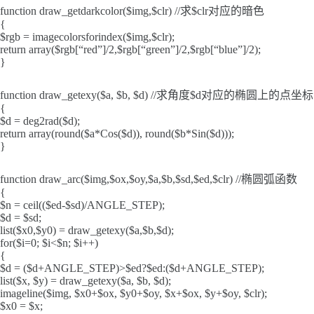
function draw_getdarkcolor($img,$clr) //求$clr对应的暗色
{
$rgb = imagecolorsforindex($img,$clr);
return array($rgb[“red”]/2,$rgb[“green”]/2,$rgb[“blue”]/2);
}
function draw_getexy($a, $b, $d) //求角度$d对应的椭圆上的点坐标
{
$d = deg2rad($d);
return array(round($a*Cos($d)), round($b*Sin($d)));
}
function draw_arc($img,$ox,$oy,$a,$b,$sd,$ed,$clr) //椭圆弧函数
{
$n = ceil(($ed-$sd)/ANGLE_STEP);
$d = $sd;
list($x0,$y0) = draw_getexy($a,$b,$d);
for($i=0; $i<$n; $i++)
{
$d = ($d+ANGLE_STEP)>$ed?$ed:($d+ANGLE_STEP);
list($x, $y) = draw_getexy($a, $b, $d);
imageline($img, $x0+$ox, $y0+$oy, $x+$ox, $y+$oy, $clr);
$x0 = $x;