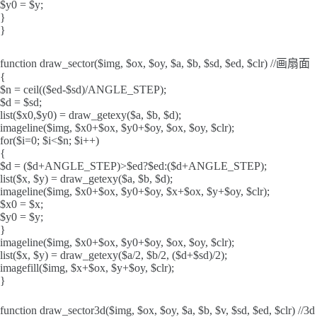
$y0 = $y;
}
}
function draw_sector($img, $ox, $oy, $a, $b, $sd, $ed, $clr) //画扇面
{
$n = ceil(($ed-$sd)/ANGLE_STEP);
$d = $sd;
list($x0,$y0) = draw_getexy($a, $b, $d);
imageline($img, $x0+$ox, $y0+$oy, $ox, $oy, $clr);
for($i=0; $i<$n; $i++)
{
$d = ($d+ANGLE_STEP)>$ed?$ed:($d+ANGLE_STEP);
list($x, $y) = draw_getexy($a, $b, $d);
imageline($img, $x0+$ox, $y0+$oy, $x+$ox, $y+$oy, $clr);
$x0 = $x;
$y0 = $y;
}
imageline($img, $x0+$ox, $y0+$oy, $ox, $oy, $clr);
list($x, $y) = draw_getexy($a/2, $b/2, ($d+$sd)/2);
imagefill($img, $x+$ox, $y+$oy, $clr);
}
function draw_sector3d($img, $ox, $oy, $a, $b, $v, $sd, $ed, $clr) //3d