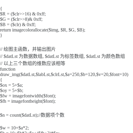
{
$R = ($clr>>16) & 0xff;
$G = ($clr>>8)& 0xff;
$B = ($clr) & 0xff;
return imagecolorallocate($img, $R, $G, $B);
}
// 绘图主函数，并输出图片
// $datLst 为数据数组, $datLst 为标签数组, $datLst 为颜色数组
// 以上三个数组的维数应该相等
function
draw_img($datLst,$labLst,$clrLst,$a=250,$b=120,$v=20,$font=10)
{
$ox = 5+$a;
$oy = 5+$b;
$fw = imagefontwidth($font);
$fh = imagefontheight($font);
$n = count($datLst);//数据项个数
$w = 10+$a*2;