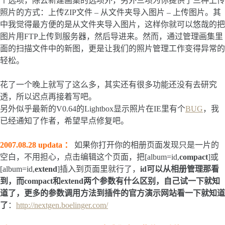
个选项，除去新建画集的选项外，另外三项为你提供了三种上传
照片的方式：上传ZIP文件 – 从文件夹导入图片 – 上传图片。其
中我觉得最方便的是从文件夹导入图片，这样你就可以悠哉的把
图片用FTP上传到服务器，然后导进来。然而，通过管理画集里
面的扫描文件中的新图，更是让我们的照片管理工作变得异常的
轻松。
花了一个晚上就写了这么多，其实还有很多功能还没有去研究
透，所以迟点再接着写吧。
另外似乎最新的V0.64的Lightbox显示照片在IE里有个
BUG
，我
已经通知了作者，希望早点修复吧。
2007.08.28 updata ：
如果你打开你的相册页面发现只是一片的
空白，不用担心，点击编辑这个页面，把[album=id,
compact
]或
[album=id,
extend
]插入到页面里就行了，
id可以从相册管理那看
到，而compact和extend两个参数有什么区别，自己试一下就知
道了，更多的参数调用方法到插件的官方演示网站看一下就知道
了
：
http://nextgen.boelinger.com/