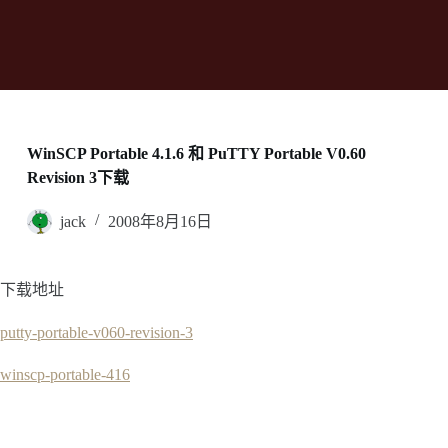
WinSCP Portable 4.1.6 和 PuTTY Portable V0.60
Revision 3下载
jack
2008年8月16日
下载地址
putty-portable-v060-revision-3
winscp-portable-416