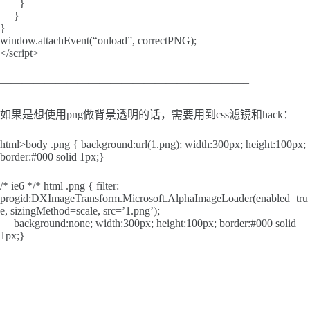
}
}
}
window.attachEvent(“onload”, correctPNG);
</script>
——————————————————————–
如果是想使用png做背景透明的话，需要用到css滤镜和hack：
html>body .png { background:url(1.png); width:300px; height:100px;
border:#000 solid 1px;}
/* ie6 */* html .png { filter:
progid:DXImageTransform.Microsoft.AlphaImageLoader(enabled=tru
e, sizingMethod=scale, src=’1.png’);
background:none; width:300px; height:100px; border:#000 solid
1px;}