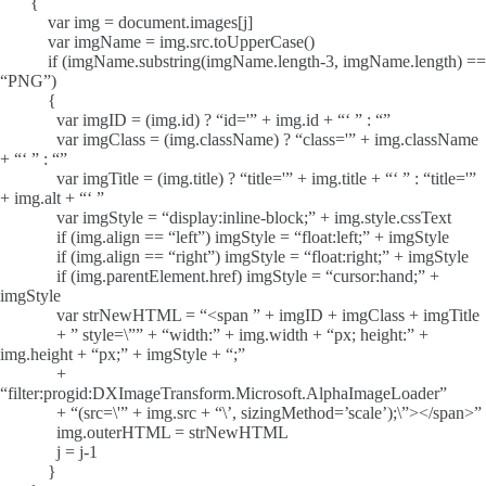
{
var img = document.images[j]
var imgName = img.src.toUpperCase()
if (imgName.substring(imgName.length-3, imgName.length) ==
“PNG”)
{
var imgID = (img.id) ? “id='” + img.id + “‘ ” : “”
var imgClass = (img.className) ? “class='” + img.className
+ “‘ ” : “”
var imgTitle = (img.title) ? “title='” + img.title + “‘ ” : “title='”
+ img.alt + “‘ ”
var imgStyle = “display:inline-block;” + img.style.cssText
if (img.align == “left”) imgStyle = “float:left;” + imgStyle
if (img.align == “right”) imgStyle = “float:right;” + imgStyle
if (img.parentElement.href) imgStyle = “cursor:hand;” +
imgStyle
var strNewHTML = “<span ” + imgID + imgClass + imgTitle
+ ” style=\”” + “width:” + img.width + “px; height:” +
img.height + “px;” + imgStyle + “;”
+
“filter:progid:DXImageTransform.Microsoft.AlphaImageLoader”
+ “(src=\'” + img.src + “\’, sizingMethod=’scale’);\”></span>”
img.outerHTML = strNewHTML
j = j-1
}