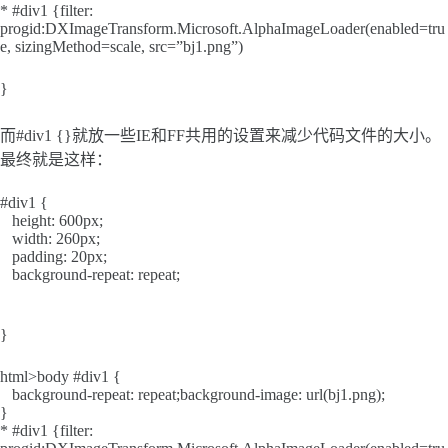
* #div1 {filter:
progid:DXImageTransform.Microsoft.AlphaImageLoader(enabled=tru
e, sizingMethod=scale, src=”bj1.png”)
}
而#div1 {}就放一些IE和FF共用的设置来减少代码文件的大小。
最终就是这样：
#div1 {
height: 600px;
width: 260px;
padding: 20px;
background-repeat: repeat;
}
html>body #div1 {
background-repeat: repeat;background-image: url(bj1.png);
}
* #div1 {filter: