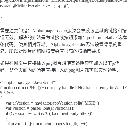
progid:DXImageTransform.Microsoft.AlphaImageLoader(enabled=tru
e, sizingMethod=scale, src=”bj1.png”)
}
需要注意的是：AlphaImageLoader滤镜会导致该区域的链接和按
钮无效，解决的办法是为链接或按钮添加：position: relative;这样
条代码，使其相对浮动。AlphaImageLoader无法设置背景的重
复，所以对图片的切图精度会有很高的精确度要求。
——————————————————————–
如果在网页中直接插入png图片想使其透明只需加入以下js代
码，整个页面内的所有直接插入的png图片都可以实现透明：
<script language=”JavaScript”>
function correctPNG() // correctly handle PNG transparency in Win IE
5.5 & 6.
{
var arVersion = navigator.appVersion.split(“MSIE”)
var version = parseFloat(arVersion[1])
if ((version >= 5.5) && (document.body.filters))
{
for(var j=0; j<document.images.length; j++)