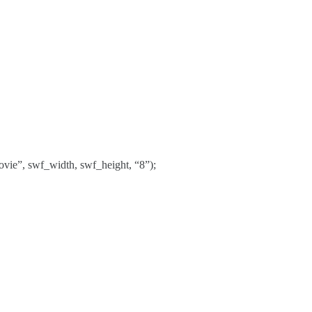
ie”, swf_width, swf_height, “8”);