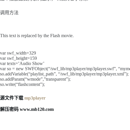
调用方法
This text is replaced by the Flash movie.
var swf_width=329
var swf_height=159
var texts=’Audio Show’
var so = new SWFObject(“/swf_lib/mp3player/mp3player.swf”, “mymov
so.addVariable(“playlist_path”, “/swf_lib/mp3player/mp3player.xml”);
so.addParam(“wmode”,”transparent”);
so.write(“flashcontent”);
源文件下载
mp3player
解压密码 www.mb120.com