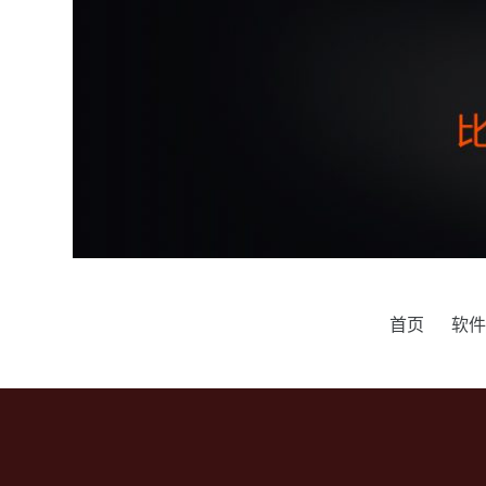
跳
过
内
容
首页
软