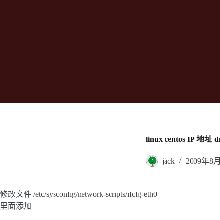
linux centos IP 地址
jack
2009年8
修改文件 /etc/sysconfig/network-scripts/ifcfg-eth0
里面添加