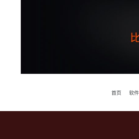
跳
过
内
容
首页
软