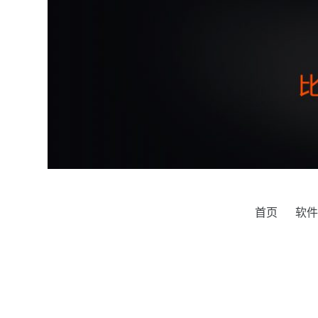
跳
过
内
容
首页
软