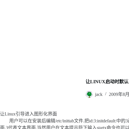
让LINUX启动时默
jack
2009年8
让Linux引导进入图形化界面
用户可以在安装后编辑/etc/inittab文件.把id:3:initdefa
面.3代表文本界面,当然用户在文本提示符下输入startx命令也可