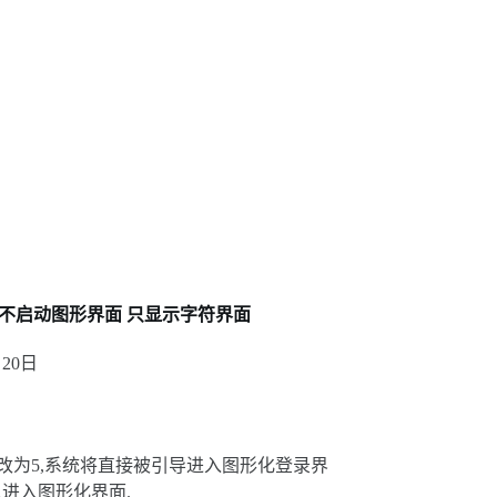
认不启动图形界面 只显示字符界面
月20日
ult:中的3改为5,系统将直接被引导进入图形化登录界
以进入图形化界面.