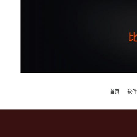
跳
过
内
容
首页
软