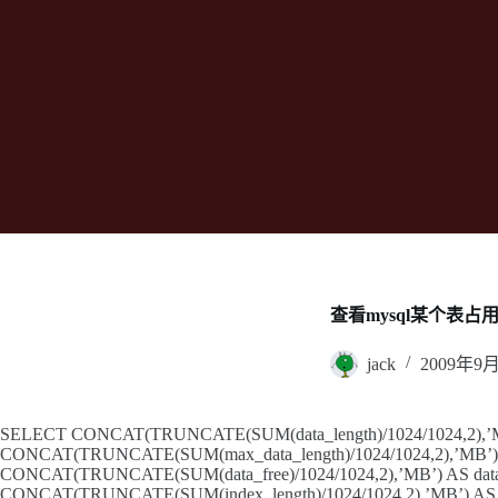
查看mysql某个表占
jack
2009年9
SELECT CONCAT(TRUNCATE(SUM(data_length)/1024/1024,2),’MB
CONCAT(TRUNCATE(SUM(max_data_length)/1024/1024,2),’MB’) A
CONCAT(TRUNCATE(SUM(data_free)/1024/1024,2),’MB’) AS data
CONCAT(TRUNCATE(SUM(index_length)/1024/1024,2),’MB’) AS i