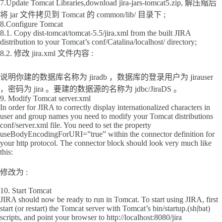
7.Update Tomcat Libraries,download jira-jars-tomcat5.zip, 解压缩后
将 jar 文件拷贝到 Tomcat 的 common/lib/ 目录下 ;
8.Configure Tomcat
8.1. Copy dist-tomcat/tomcat-5.5/jira.xml from the built JIRA
distribution to your Tomcat’s conf/Catalina/localhost/ directory;
8.2. 修改 jira.xml 文件内容 :
说明你建的数据库名称为 jiradb ，数据库的登录用户为 jirauser
，密码为 jira 。要建的数据源的名称为 jdbc/JiraDS 。
9. Modify Tomcat server.xml
In order for JIRA to correctly display internationalized characters in
user and group names you need to modify your Tomcat distributions
conf/server.xml file. You need to set the property
useBodyEncodingForURI=”true” within the connector definition for
your http protocol. The connector block should look very much like
this:
修改为 :
10. Start Tomcat
JIRA should now be ready to run in Tomcat. To start using JIRA, first
start (or restart) the Tomcat server with Tomcat’s bin/startup.(sh|bat)
scripts, and point your browser to http://localhost:8080/jira