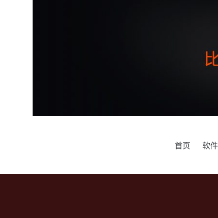
跳
过
内
容
首页
软