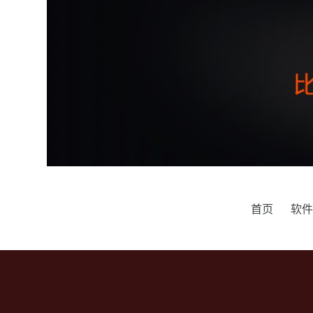
跳
过
内
容
首页
软