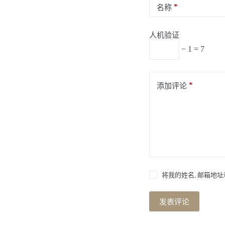
*
名称
人机验证
− 1 = 7
*
添加评论
将我的姓名, 邮箱地
发表评论