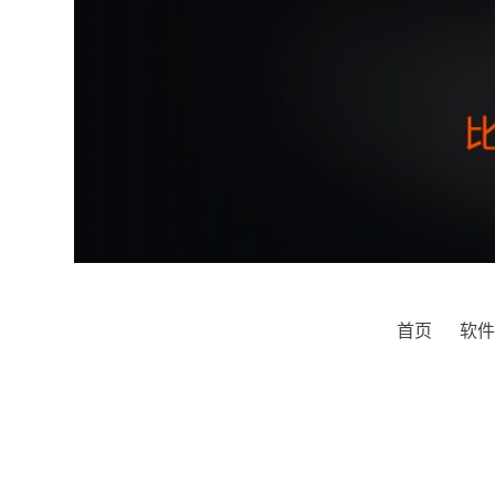
跳
过
内
容
首页
软