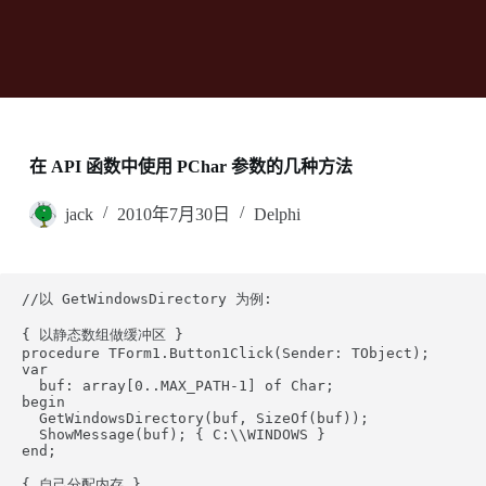
在 API 函数中使用 PChar 参数的几种方法
jack
2010年7月30日
Delphi
//以 GetWindowsDirectory 为例:

{ 以静态数组做缓冲区 }

procedure TForm1.Button1Click(Sender: TObject);

var

  buf: array[0..MAX_PATH-1] of Char;

begin

  GetWindowsDirectory(buf, SizeOf(buf));

  ShowMessage(buf); { C:\\WINDOWS }

end;

{ 自己分配内存 }
