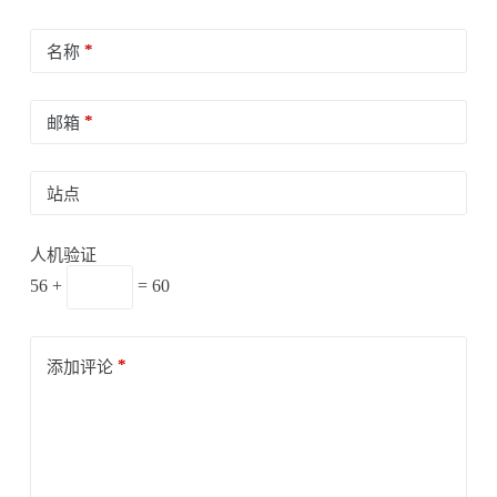
*
名称
*
邮箱
站点
人机验证
56 +
= 60
*
添加评论