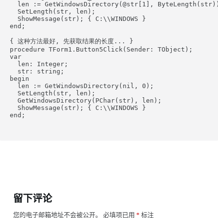
  len := GetWindowsDirectory(@str[1], ByteLength(str))
  SetLength(str, len);

  ShowMessage(str); { C:\\WINDOWS }

end;

{ 这种方法最好, 先获取结果的长度... }

procedure TForm1.Button5Click(Sender: TObject);

var

  len: Integer;

  str: string;

begin

  len := GetWindowsDirectory(nil, 0);

  SetLength(str, len);

  GetWindowsDirectory(PChar(str), len);

  ShowMessage(str); { C:\\WINDOWS }

end;

留下评论
您的电子邮箱地址不会被公开。
必填项已用
*
标注