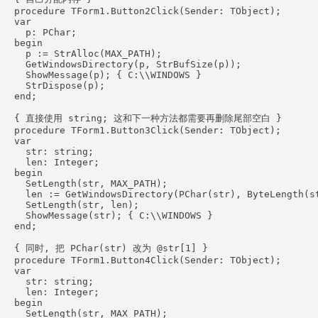
procedure TForm1.Button2Click(Sender: TObject);

var

  p: PChar;

begin

  p := StrAlloc(MAX_PATH);

  GetWindowsDirectory(p, StrBufSize(p));

  ShowMessage(p); { C:\\WINDOWS }

  StrDispose(p);

end;

{ 直接使用 string; 这和下一种方法都需要再删除尾部空白 }

procedure TForm1.Button3Click(Sender: TObject);

var

  str: string;

  len: Integer;

begin

  SetLength(str, MAX_PATH);

  len := GetWindowsDirectory(PChar(str), ByteLength(st
  SetLength(str, len);

  ShowMessage(str); { C:\\WINDOWS }

end;

{ 同时, 把 PChar(str) 改为 @str[1] }

procedure TForm1.Button4Click(Sender: TObject);

var

  str: string;

  len: Integer;

begin

  SetLength(str, MAX_PATH);
