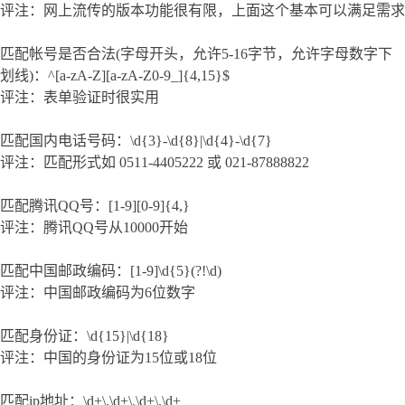
评注：网上流传的版本功能很有限，上面这个基本可以满足需求
匹配帐号是否合法(字母开头，允许5-16字节，允许字母数字下
划线)：^[a-zA-Z][a-zA-Z0-9_]{4,15}$
评注：表单验证时很实用
匹配国内电话号码：\d{3}-\d{8}|\d{4}-\d{7}
评注：匹配形式如 0511-4405222 或 021-87888822
匹配腾讯QQ号：[1-9][0-9]{4,}
评注：腾讯QQ号从10000开始
匹配中国邮政编码：[1-9]\d{5}(?!\d)
评注：中国邮政编码为6位数字
匹配身份证：\d{15}|\d{18}
评注：中国的身份证为15位或18位
匹配ip地址：\d+\.\d+\.\d+\.\d+