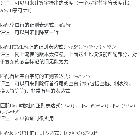
评注：可以用来计算字符串的长度（一个双字节字符长度计2，
ASCII字符计1）
匹配空白行的正则表达式：\n\s*\r
评注：可以用来删除空白行
匹配HTML标记的正则表达式：<(\S*?)[^>]*>.*?
|<.*? />
评注：网上流传的版本太糟糕，上面这个也仅仅能匹配部分，对
于复杂的嵌套标记依旧无能为力
匹配首尾空白字符的正则表达式：^\s*|\s*$
评注：可以用来删除行首行尾的空白字符(包括空格、制表符、
换页符等等)，非常有用的表达式
匹配Email地址的正则表达式：\w+([-+.]\w+)*@\w+([-.]\w+)*\.\w+
([-.]\w+)*
评注：表单验证时很实用
匹配网址URL的正则表达式：[a-zA-z]+://[^\s]*