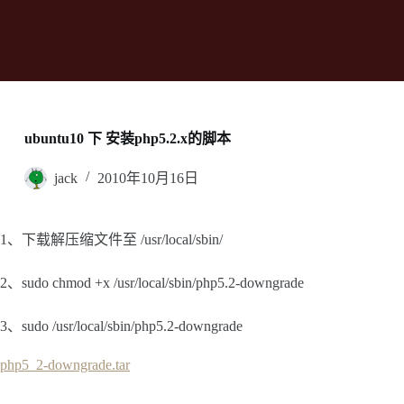
ubuntu10 下 安装php5.2.x的脚本
jack
2010年10月16日
1、下载解压缩文件至 /usr/local/sbin/
2、sudo chmod +x /usr/local/sbin/php5.2-downgrade
3、sudo /usr/local/sbin/php5.2-downgrade
php5_2-downgrade.tar