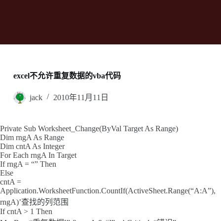
excel不允许重复数据的vba代码
jack
2010年11月11日
Private Sub Worksheet_Change(ByVal Target As Range)
Dim rngA As Range
Dim cntA As Integer
For Each rngA In Target
If rngA = “” Then
Else
cntA =
Application.WorksheetFunction.CountIf(ActiveSheet.Range(“A:A”),
rngA)’查找的列范围
If cntA > 1 Then