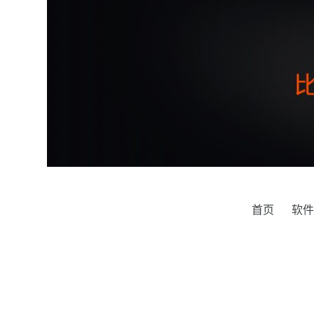
跳
过
内
容
首页
软