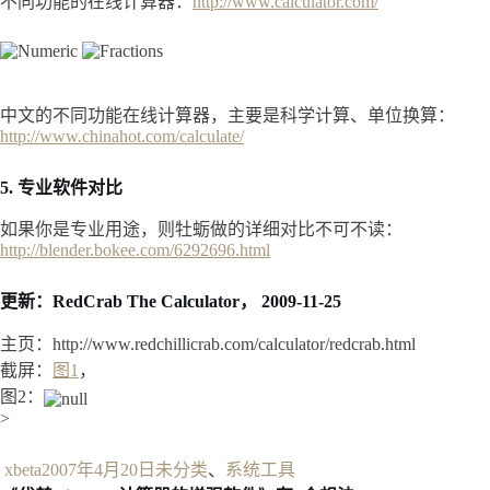
不同功能的在线计算器：
http://www.calculator.com/
中文的不同功能在线计算器，主要是科学计算、单位换算：
http://www.chinahot.com/calculate/
5. 专业软件对比
如果你是专业用途，则牡蛎做的详细对比不可不读：
http://blender.bokee.com/6292696.html
更新：RedCrab The Calculator， 2009-11-25
主页：http://www.redchillicrab.com/calculator/redcrab.html
截屏：
图1
，
图2：
>
作
发
分
xbeta
2007年4月20日
未分类
、
系统工具