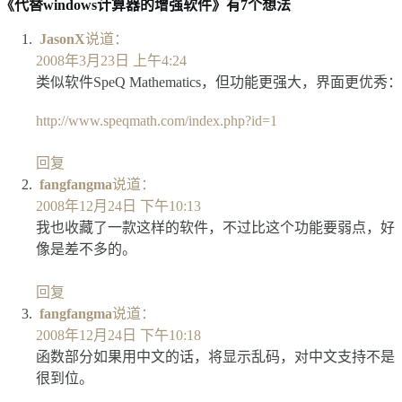
者
布
类
《代替windows计算器的增强软件》有7个想法
于
JasonX
说道：
2008年3月23日 上午4:24
类似软件SpeQ Mathematics，但功能更强大，界面更优秀：
http://www.speqmath.com/index.php?id=1
回复
fangfangma
说道：
2008年12月24日 下午10:13
我也收藏了一款这样的软件，不过比这个功能要弱点，好
像是差不多的。
回复
fangfangma
说道：
2008年12月24日 下午10:18
函数部分如果用中文的话，将显示乱码，对中文支持不是
很到位。