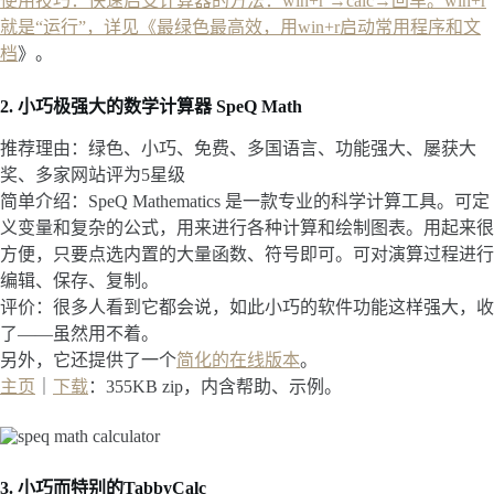
使用技巧：快速启支计算器的方法：win+r →calc→回车。win+r
就是“运行”，详见《
最绿色最高效，用win+r启动常用程序和文
档
》。
2. 小巧极强大的数学计算器 SpeQ Math
推荐理由：绿色、小巧、免费、多国语言、功能强大、屡获大
奖、多家网站评为5星级
简单介绍：SpeQ Mathematics 是一款专业的科学计算工具。可定
义变量和复杂的公式，用来进行各种计算和绘制图表。用起来很
方便，只要点选内置的大量函数、符号即可。可对演算过程进行
编辑、保存、复制。
评价：很多人看到它都会说，如此小巧的软件功能这样强大，收
了——虽然用不着。
另外，它还提供了一个
简化的在线版本
。
主页
｜
下载
：355KB zip，内含帮助、示例。
3. 小巧而特别的TabbyCalc