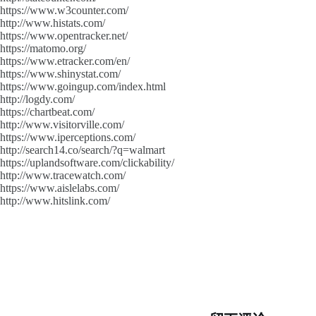
https://www.w3counter.com/
http://www.histats.com/
https://www.opentracker.net/
https://matomo.org/
https://www.etracker.com/en/
https://www.shinystat.com/
https://www.goingup.com/index.html
http://logdy.com/
https://chartbeat.com/
http://www.visitorville.com/
https://www.iperceptions.com/
http://search14.co/search/?q=walmart
https://uplandsoftware.com/clickability/
http://www.tracewatch.com/
https://www.aislelabs.com/
http://www.hitslink.com/