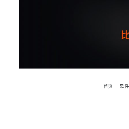
跳
过
内
容
首页
软