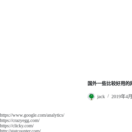
国外一些比较好用的
jack
2019年4
https://www.google.com/analytics/
https://crazyegg.com/
https://clicky.com/
http://statcounter.com/