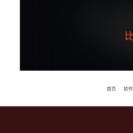
跳
过
内
容
首页
软