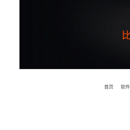
跳
过
内
容
首页
软