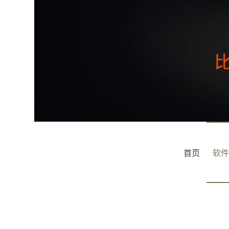
跳
过
内
容
首页
软