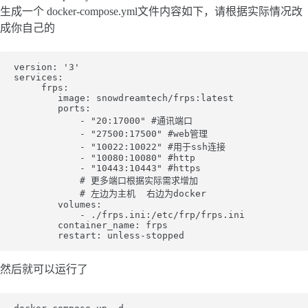
生成一个 docker-compose.yml文件内容如下，请根据实际情况改
成你自己的
version: '3'

services:

     frps:

        image: snowdreamtech/frps:latest

        ports:

            - "20:17000" #通讯端口

            - "27500:17500" #web管理

            - "10022:10022" #用于ssh连接

            - "10080:10080" #http

            - "10443:10443" #https

            # 更多端口根据实际需求增加

            # 左边为主机  右边为docker

        volumes:

            - ./frps.ini:/etc/frp/frps.ini

        container_name: frps

然后就可以运行了