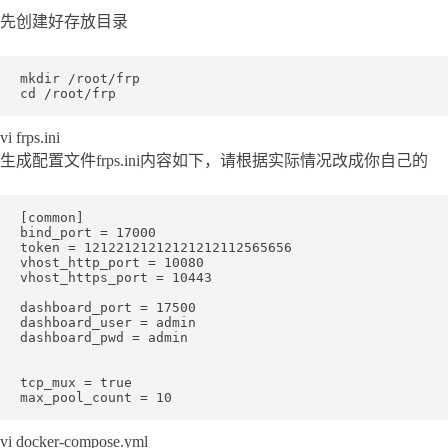
先创建好存放目录
mkdir /root/frp

vi frps.ini
生成配置文件frps.ini内容如下，请根据实际情况改成你自己的
[common]

bind_port = 17000

token = 12122121212121212112565656

vhost_http_port = 10080

vhost_https_port = 10443

dashboard_port = 17500

dashboard_user = admin

dashboard_pwd = admin

tcp_mux = true

vi docker-compose.yml