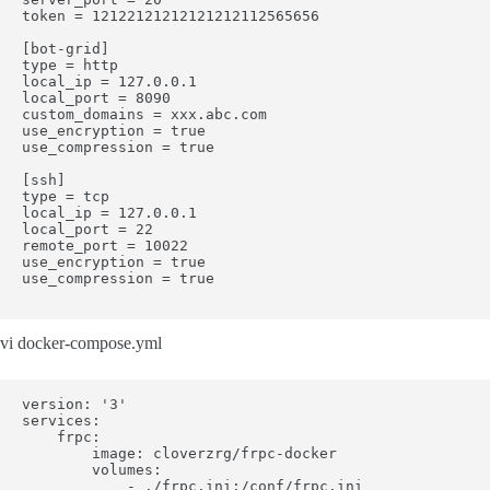
token = 12122121212121212112565656

[bot-grid]

type = http

local_ip = 127.0.0.1

local_port = 8090

custom_domains = xxx.abc.com

use_encryption = true

use_compression = true

[ssh]

type = tcp

local_ip = 127.0.0.1

local_port = 22

remote_port = 10022

use_encryption = true

use_compression = true

vi docker-compose.yml
version: '3'

services:

    frpc:

        image: cloverzrg/frpc-docker

        volumes:

            - ./frpc.ini:/conf/frpc.ini
