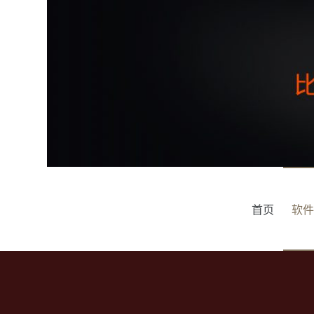
跳
过
内
容
首页
软