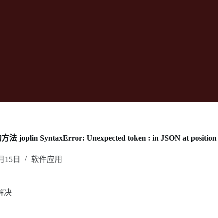
plin SyntaxError: Unexpected token : in JSON at position
0月15日
软件应用
解决