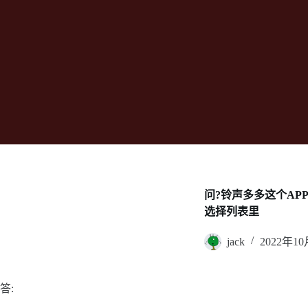
问?铃声多多这个AP
选择列表里
jack
2022年1
答: