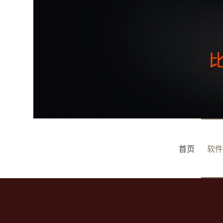
跳
过
内
容
首页
软