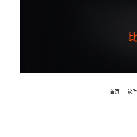
跳
过
内
容
首页
软