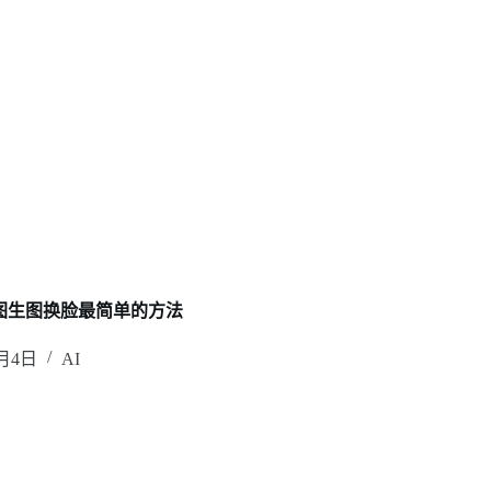
n roop 图生图换脸最简单的方法
2月4日
AI