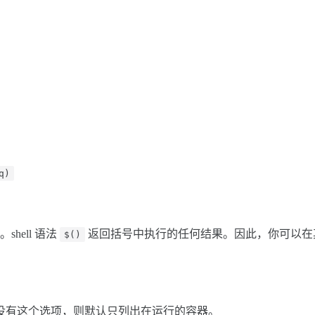
。
q)
ell 语法
返回括号中执行的任何结果。因此，你可以在
$()
没有这个选项，则默认只列出在运行的容器。