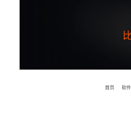
跳
过
内
容
首页
软