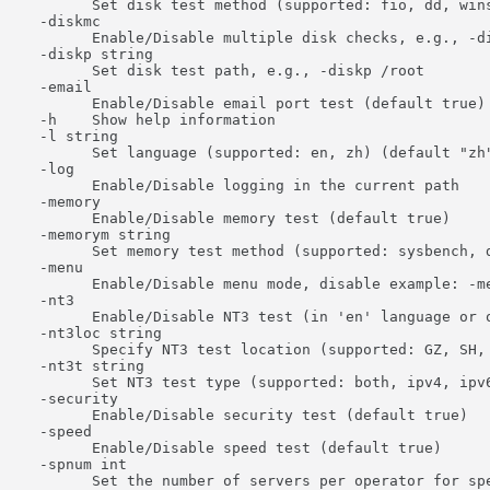
        Set disk test method (supported: fio, dd, wins
  -diskmc

        Enable/Disable multiple disk checks, e.g., -di
  -diskp string

        Set disk test path, e.g., -diskp /root

  -email

        Enable/Disable email port test (default true)

  -h    Show help information

  -l string

        Set language (supported: en, zh) (default "zh"
  -log

        Enable/Disable logging in the current path

  -memory

        Enable/Disable memory test (default true)

  -memorym string

        Set memory test method (supported: sysbench, d
  -menu

        Enable/Disable menu mode, disable example: -me
  -nt3

        Enable/Disable NT3 test (in 'en' language or o
  -nt3loc string

        Specify NT3 test location (supported: GZ, SH,
  -nt3t string

        Set NT3 test type (supported: both, ipv4, ipv6
  -security

        Enable/Disable security test (default true)

  -speed

        Enable/Disable speed test (default true)

  -spnum int

        Set the number of servers per operator for spe