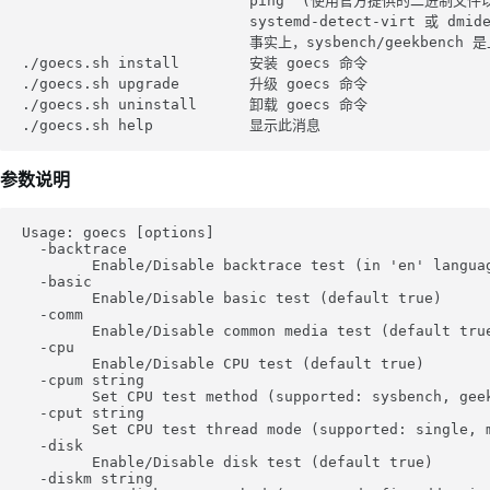
                          ping  (使用官方提供的二进制
                          systemd-detect-virt 
                          事实上，sysbench/geek
./goecs.sh install        安装 goecs 命令

./goecs.sh upgrade        升级 goecs 命令

./goecs.sh uninstall      卸载 goecs 命令

参数说明
Usage: goecs [options]

  -backtrace

        Enable/Disable backtrace test (in 'en' languag
  -basic

        Enable/Disable basic test (default true)

  -comm

        Enable/Disable common media test (default true
  -cpu

        Enable/Disable CPU test (default true)

  -cpum string

        Set CPU test method (supported: sysbench, geek
  -cput string

        Set CPU test thread mode (supported: single, m
  -disk

        Enable/Disable disk test (default true)

  -diskm string
