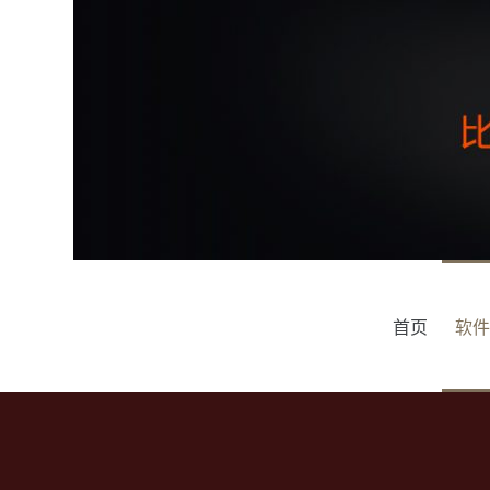
跳
过
内
容
首页
软