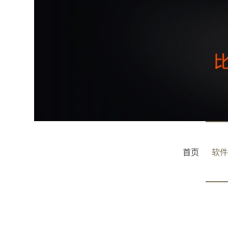
跳
过
内
容
首页
软