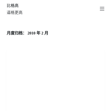
比格高
跳
过
逼格更高
内
容
月度归档：
2010 年 2 月