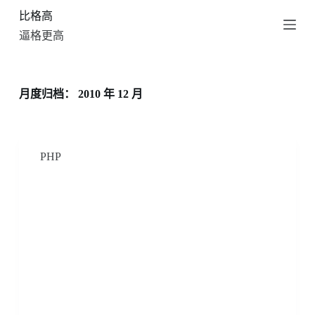
比格高
跳
过
逼格更高
内
容
月度归档：
2010 年 12 月
PHP