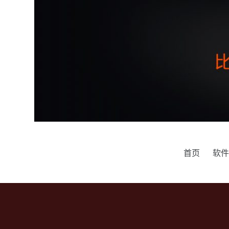
跳
过
内
容
首页
软