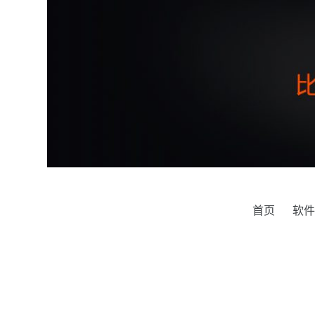
跳
过
内
容
首页
软