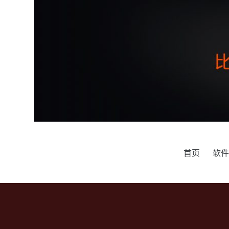
跳
过
内
容
首页
软