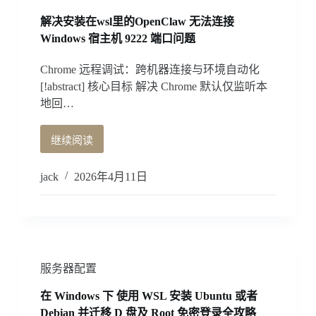
狱
解决安装在wsl里的OpenClaw 无法连接
版
Windows 宿主机 9222 端口问题
本
地
Chrome 远程调试：跨机器连接与环境自动化
部
[!abstract] 核心目标 解决 Chrome 默认仅监听本
署
与
地回…
优
化
继续阅读
解
指
决
南
安
jack
2026年4月11日
装
在
wsl
里
的
OpenClaw
服务器配置
无
法
在 Windows 下 使用 WSL 安装 Ubuntu 或者
连
Debian 并迁移 D 盘及 Root 免密登录全攻略