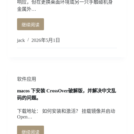
响应，但在更换桌面环境或另一只手触碰机身
软
金属外…
件
Thaw
继续阅读
MacBook
Touch
ID
jack
2026年5月1日
失
灵，
时
好
时
坏，
软件应用
灵
敏
macos 下安装 CrossOver破解版，并解决中文乱
度
码的问题。
与
等
下载地址： 如何安装和激活？ 挂载镜像并启动
电
Open…
位
干
继续阅读
扰