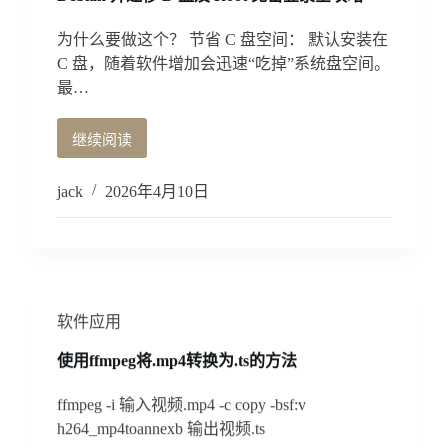
接
Windows
为什么要做这个？ 节省 C 盘空间： 默认安装在
宿
C 盘，随着软件增加会迅速“吃掉”系统盘空间。
主
最…
机
9222
端
继续阅读
在
口
Windows
问
下
题
jack
2026年4月10日
使
用
WSL
安
装
Ubuntu
软件应用
或
者
使用ffmpeg将.mp4转换为.ts的方法
Debian
并
ffmpeg -i 输入视频.mp4 -c copy -bsf:v
迁
h264_mp4toannexb 输出视频.ts
移