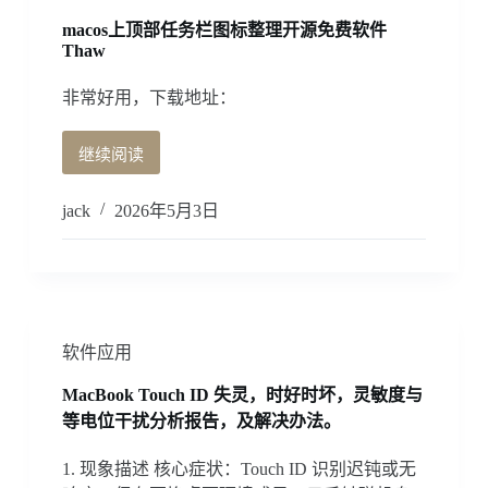
用
每
macos上顶部任务栏图标整理开源免费软件
次
Thaw
手
动
非常好用，下载地址：
确
认
继续阅读
macos
的
上
方
顶
法
jack
2026年5月3日
部
任
务
栏
图
标
软件应用
整
理
MacBook Touch ID 失灵，时好时坏，灵敏度与
开
等电位干扰分析报告，及解决办法。
源
免
1. 现象描述 核心症状：Touch ID 识别迟钝或无
费