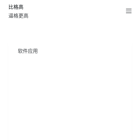
比格高
跳
过
逼格更高
内
容
软件应用