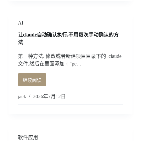
下
载
工
具,
AI
据
让claude自动确认执行,不用每次手动确认的方
说
是
法
能
替
第一种方法. 修改或者新建项目目录下的 .claude
代
文件,然后在里面添加 { "pe…
IDM,
免
继续阅读
费
让
开
claude
源
自
jack
2026年7月12日
动
确
认
执
行,
不
软件应用