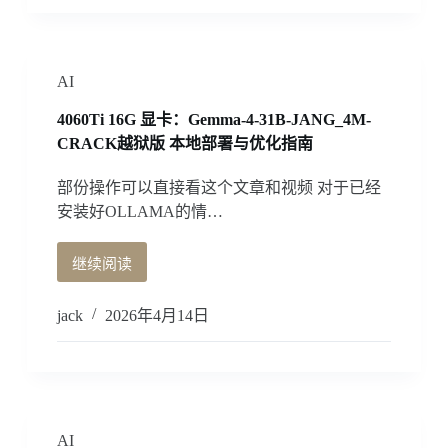
过
滤
配
置
AI
方
4060Ti 16G 显卡：Gemma-4-31B-JANG_4M-
法
CRACK越狱版 本地部署与优化指南
部份操作可以直接看这个文章和视频 对于已经
安装好OLLAMA的情…
继续阅读
4060Ti
16G
显
jack
2026年4月14日
卡：
Gemma-
4-
31B-
JANG_4M-
CRACK
AI
越