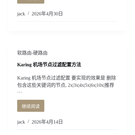
macos
分
下
析
安
jack
2026年4月30日
报
装
告，
CrossOver
及
破
解
解
决
版，
办
并
软路由-硬路由
法。
解
决
Karing 机场节点过滤配置方法
中
文
Karing 机场节点过滤配置 要实现的效果是 删除
乱
包含这些关键词的节点, 2x|3x|4x|5x|6x|10x|推荐
码
…
的
问
继续阅读
题。
Karing
机
场
jack
2026年4月14日
节
点